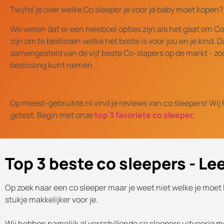
Twijfel je over welke Co sleeper je voor je baby moet kopen?
We weten dat er een heleboel opties zijn als het gaat om Co
zijn om te beslissen welke het beste is voor jou en je kind.
samengesteld van de vijf beste Co-slapers op de markt - z
beslissing kunt nemen.
Op meest-gebruikte.nl vind je reviews van co sleepers! Wij
getest. Begin met onze
top 3 favoriete co sleeper.
Top 3 beste co sleepers - Le
Op zoek naar een co sleeper maar je weet niet welke je moe
stukje makkelijker voor je.
Wij hebben namelijk al verschillende co sleepers uitvoerig m