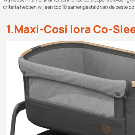
criteria hebben wij een top 10 samengesteld van de beste co 
1.Maxi-Cosi Iora Co-Sle