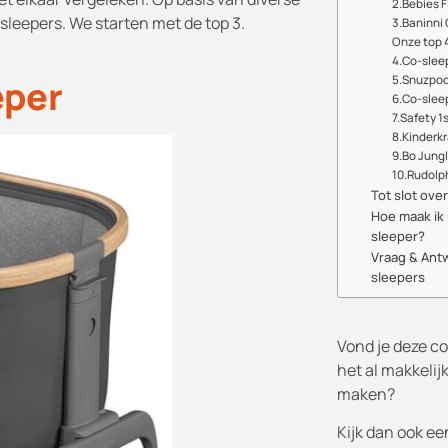
2.Bebies F
sleepers. We starten met de top 3.
3.Baninni
Onze top 4
4.Co-sleepe
5.Snuzpod
eper
6.Co-slee
7.Safety 1
8.Kinderkr
9.Bo Jung
10.Rudolphy
Tot slot ove
Hoe maak ik
sleeper?
Vraag & Ant
sleepers
Vond je deze co
het al makkelij
maken?
Kijk dan ook ee