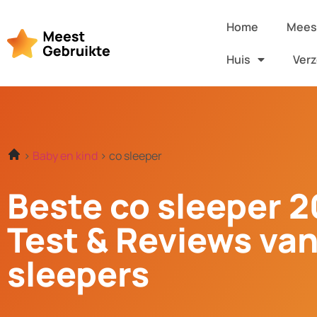
Home
Meest
Huis
Verz
Baby en kind
co sleeper
Beste co sleeper 2
Test & Reviews van
sleepers