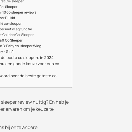
irst Co-sleeper
 Co-Sleeper
-10 co sleeper reviews
r Fillikid
 4 co-sleeper
per met wieg functie
st Calidoo Co-Sleeper
aft Co Sleeper
le B-Baby co-sleeper Wieg
 – 3 in 1
r de beste co sleepers in 2024
 nu een goede keuze voor een co
woord over de beste geteste co
 sleeper review nuttig? En heb je
ker ervaren om je keuze te
ns bij onze andere