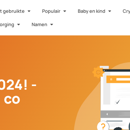
 gebruikte
Populair
Baby en kind
Cr
orging
Namen
024! -
 co