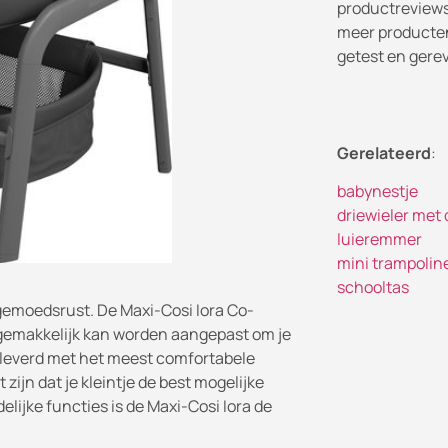
productreviews
meer producten
getest en gere
Gerelateerd
:
babynestje
driewieler met
luieremmer
mini trampolin
schooltas
t gemoedsrust. De Maxi-Cosi Iora Co-
 gemakkelijk kan worden aangepast om je
eleverd met het meest comfortabele
 zijn dat je kleintje de best mogelijke
elijke functies is de Maxi-Cosi Iora de