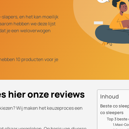
-slapers, en het kan moeilijk
 Daarom hebben we deze lijst
odat je een weloverwogen
 hebben 10 producten voor je
es hier onze reviews
Inhoud
Beste co sleep
t kiezen? Wij maken het keuzeproces een
co sleepers
Top 3 beste 
1.Maxi-Cos
et elkaar vergeleken. Op basis van diverse