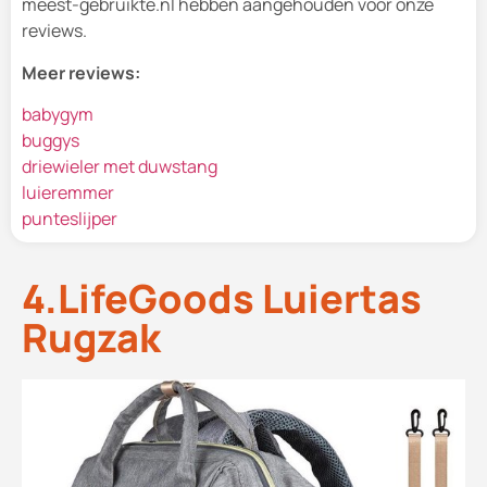
meest-gebruikte.nl hebben aangehouden voor onze
reviews.
Meer reviews:
babygym
buggys
driewieler met duwstang
luieremmer
punteslijper
4.LifeGoods Luiertas
Rugzak