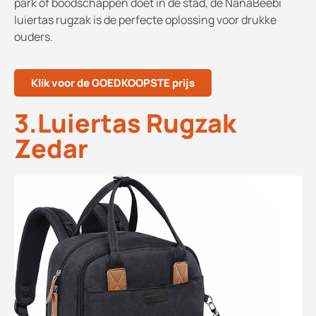
park of boodschappen doet in de stad, de NanaBeebi
luiertas rugzak is de perfecte oplossing voor drukke
ouders.
Klik voor de GOEDKOOPSTE prijs
3.Luiertas Rugzak
Zedar