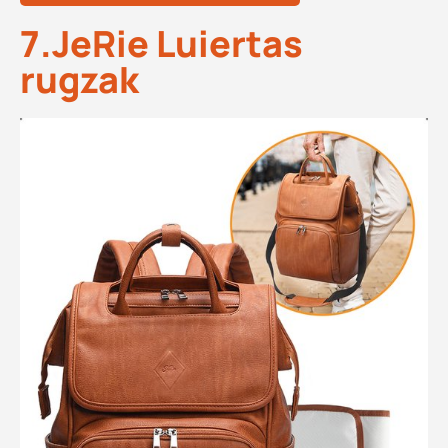
7.JeRie Luiertas
rugzak