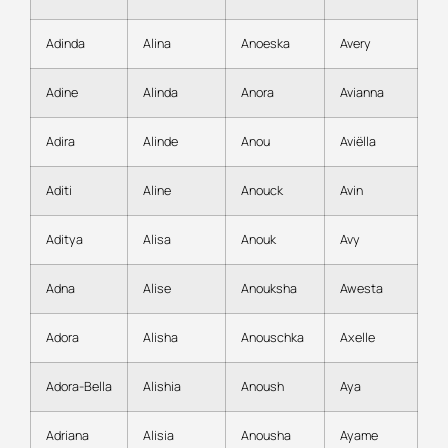
Adinda
Alina
Anoeska
Avery
Adine
Alinda
Anora
Avianna
Adira
Alinde
Anou
Aviëlla
Aditi
Aline
Anouck
Avin
Aditya
Alisa
Anouk
Avy
Adna
Alise
Anouksha
Awesta
Adora
Alisha
Anouschka
Axelle
Adora-Bella
Alishia
Anoush
Aya
Adriana
Alisia
Anousha
Ayame