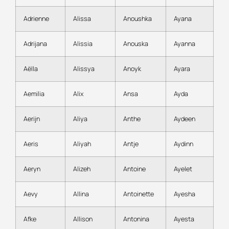
Adrienne
Alissa
Anoushka
Ayana
Adrijana
Alissia
Anouska
Ayanna
Aëlla
Alissya
Anoyk
Ayara
Aemilia
Alix
Ansa
Ayda
Aerijn
Aliya
Anthe
Aydeen
Aeris
Aliyah
Antje
Aydinn
Aeryn
Alizeh
Antoine
Ayelet
Aevy
Allina
Antoinette
Ayesha
Afke
Allison
Antonina
Ayesta