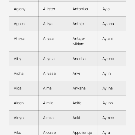
Agiany
Allister
Antonius
Ayla
Agnes
Alliya
Antsje
Aylana
Ahliya
Allysa
Antsje-
Aylani
Miriam
Aiby
Allysia
Anusha
Aylene
Aicha
Allyssa
Anvi
Aylin
Aïda
Alma
Anysha
Aylina
Aiden
Almila
Aoife
Aylinn
Aidyn
Almira
Aoki
Aymee
Aiko
Alouise
Appolientje
Ayra