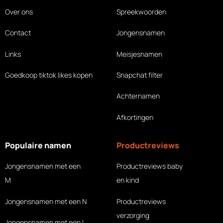
Over ons
Spreekwoorden
Contact
Jongensnamen
Links
Meisjesnamen
Goedkoop tiktok likes
kopen
Snapchat filter
Achternamen
Afkortingen
Populaire namen
Productreviews
Jongensnamen met een
Productreviews baby
M
en kind
Jongensnamen met een N
Productreviews
verzorging
Jongensnamen met een L