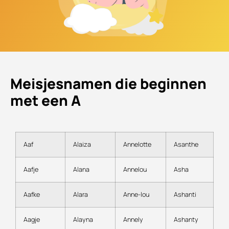
Meisjesnamen die beginnen
met een A
Aaf
Alaiza
Annelotte
Asanthe
Aafje
Alana
Annelou
Asha
Aafke
Alara
Anne-lou
Ashanti
Aagje
Alayna
Annely
Ashanty