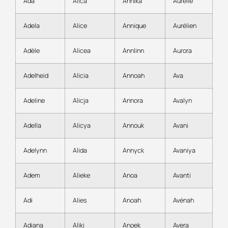
Ada
Alica
Annika
Aurélie
Adela
Alice
Annique
Aurélien
Adèle
Alicea
Annlinn
Aurora
Adelheid
Alicia
Annoah
Ava
Adeline
Alicja
Annora
Avalyn
Adella
Alicya
Annouk
Avani
Adelynn
Alida
Annyck
Avaniya
Adem
Alieke
Anoa
Avanti
Adi
Alies
Anoah
Avénah
Adiana
Aliki
Anoek
Avera