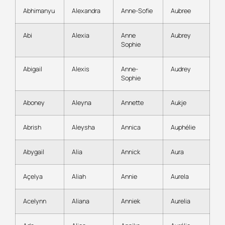
Abhimanyu
Alexandra
Anne-Sofie
Aubree
Abi
Alexia
Anne
Aubrey
Sophie
Abigail
Alexis
Anne-
Audrey
Sophie
Aboney
Aleyna
Annette
Aukje
Abrish
Aleysha
Annica
Auphélie
Abygail
Alia
Annick
Aura
Açelya
Aliah
Annie
Aurela
Acelynn
Aliana
Anniek
Aurelia