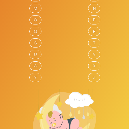
M
N
O
P
Q
R
S
T
U
V
W
X
Y
Z