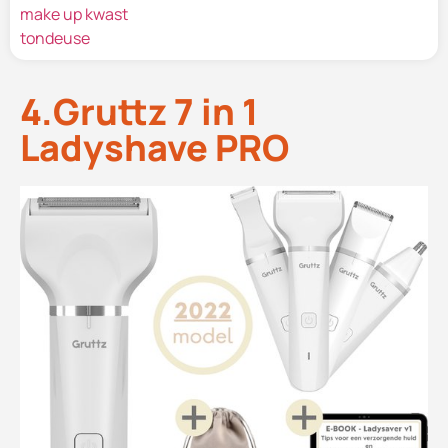
make up kwast
tondeuse
4.Gruttz 7 in 1
Ladyshave PRO