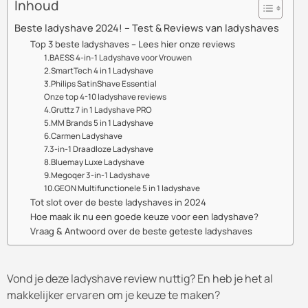
Inhoud
Beste ladyshave 2024! – Test & Reviews van ladyshaves
Top 3 beste ladyshaves – Lees hier onze reviews
1.BAESS 4-in-1 Ladyshave voor Vrouwen
2.SmartTech 4 in 1 Ladyshave
3.Philips SatinShave Essential
Onze top 4-10 ladyshave reviews
4.Gruttz 7 in 1 Ladyshave PRO
5.MM Brands 5 in 1 Ladyshave
6.Carmen Ladyshave
7.3-in-1 Draadloze Ladyshave
8.Bluemay Luxe Ladyshave
9.Megoqer 3-in-1 Ladyshave
10.GEON Multifunctionele 5 in 1 ladyshave
Tot slot over de beste ladyshaves in 2024
Hoe maak ik nu een goede keuze voor een ladyshave?
Vraag & Antwoord over de beste geteste ladyshaves
Vond je deze ladyshave review nuttig? En heb je het al
makkelijker ervaren om je keuze te maken?