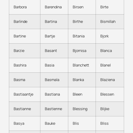
Barbora
Barendina
Birsen
Birte
Barlinde
Bartina
Birthe
Bismillah
Bartine
Bartje
Bitania
Bjork
Barzie
Basant
Bjornisa
Blanca
Bashira
Basia
Blanchett
Blanel
Basma
Basmala
Blanka
Blaziena
Bastiaantje
Bastiana
Bleen
Blessen
Bastianne
Bastienne
Blessing
Blijke
Basya
Bauke
Blis
Bliss