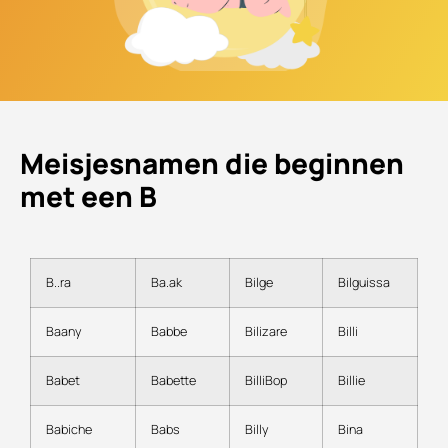
Meisjesnamen die beginnen
met een B
B..ra
Ba.ak
Bilge
Bilguissa
Baany
Babbe
Bilizare
Billi
Babet
Babette
BilliBop
Billie
Babiche
Babs
Billy
Bina