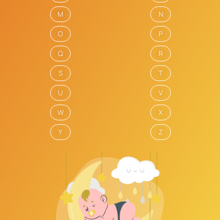
M
N
O
P
Q
R
S
T
U
V
W
X
Y
Z