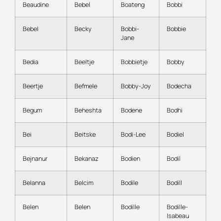
Beaudine
Bebel
Boateng
Bobbi
Bebel
Becky
Bobbi-
Bobbie
Jane
Bedia
Beeltje
Bobbietje
Bobby
Beertje
Befmele
Bobby-Joy
Bodecha
Begum
Beheshta
Bodene
Bodhi
Bei
Beitske
Bodi-Lee
Bodiel
Bejnanur
Bekanaz
Bodien
Bodil
Belanna
Belcim
Bodile
Bodill
Belen
Belen
Bodille
Bodille-
Isabeau