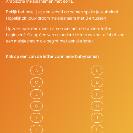
Arabische meisjesnamen met een B.
Bekijk het hele lijstje en schrijf de namen op die je leuk vindt.
Hopelijk zit jouw droom meisjesnaam met B ertussen
Op zoek naar een meer namen die met een andere letter
beginnen? Klik op één van de andere letters van het alfabet voor
een meisjesnaam die begint met een die letter.
Klik op een van de letter voor meer babynamen
A
B
C
D
E
F
G
H
I
J
K
L