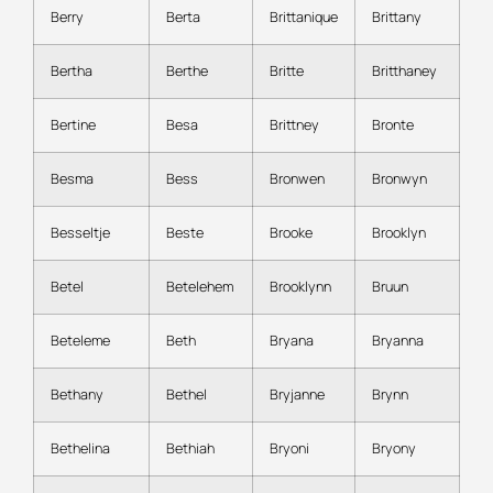
Berry
Berta
Brittanique
Brittany
Bertha
Berthe
Britte
Britthaney
Bertine
Besa
Brittney
Bronte
Besma
Bess
Bronwen
Bronwyn
Besseltje
Beste
Brooke
Brooklyn
Betel
Betelehem
Brooklynn
Bruun
Beteleme
Beth
Bryana
Bryanna
Bethany
Bethel
Bryjanne
Brynn
Bethelina
Bethiah
Bryoni
Bryony