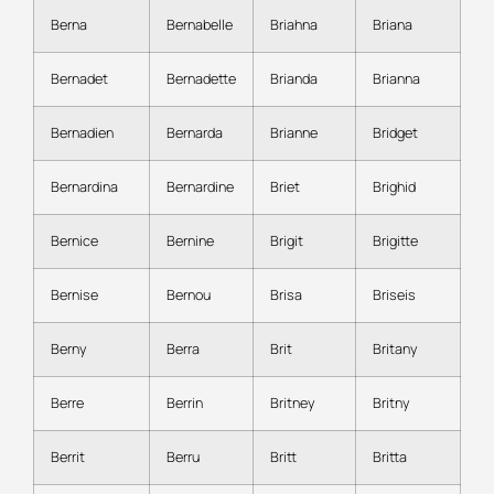
Berna
Bernabelle
Briahna
Briana
Bernadet
Bernadette
Brianda
Brianna
Bernadien
Bernarda
Brianne
Bridget
Bernardina
Bernardine
Briet
Brighid
Bernice
Bernine
Brigit
Brigitte
Bernise
Bernou
Brisa
Briseis
Berny
Berra
Brit
Britany
Berre
Berrin
Britney
Britny
Berrit
Berru
Britt
Britta