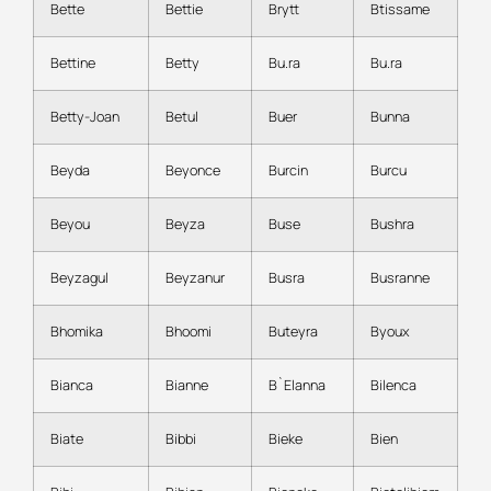
Bette
Bettie
Brytt
Btissame
Bettine
Betty
Bu.ra
Bu.ra
Betty-Joan
Betul
Buer
Bunna
Beyda
Beyonce
Burcin
Burcu
Beyou
Beyza
Buse
Bushra
Beyzagul
Beyzanur
Busra
Busranne
Bhomika
Bhoomi
Buteyra
Byoux
Bianca
Bianne
B`Elanna
Bilenca
Biate
Bibbi
Bieke
Bien