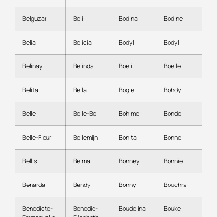
Belguzar
Beli
Bodina
Bodine
Belia
Belicia
Bodyl
Bodyll
Belinay
Belinda
Boeli
Boelle
Belita
Bella
Bogie
Bohdy
Belle
Belle-Bo
Bohime
Bondo
Belle-Fleur
Bellemijn
Bonita
Bonne
Bellis
Belma
Bonney
Bonnie
Benarda
Bendy
Bonny
Bouchra
Benedicte-
Benedie-
Boudelina
Bouke