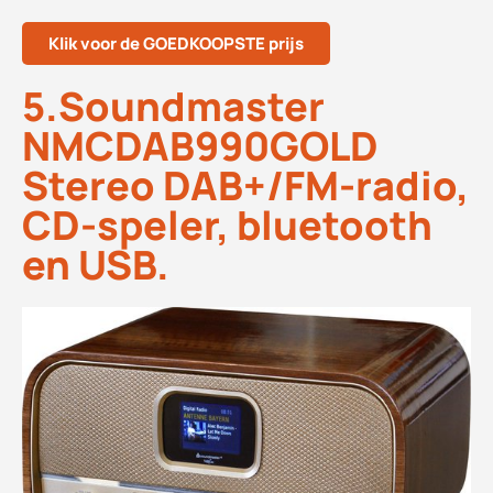
Klik voor de GOEDKOOPSTE prijs
5.Soundmaster
NMCDAB990GOLD
Stereo DAB+/FM-radio,
CD-speler, bluetooth
en USB.