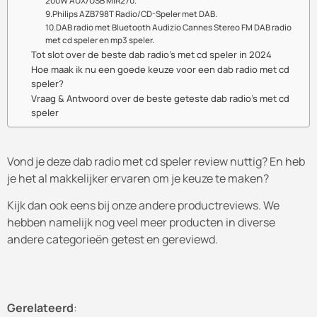
200W AUX/USB MIR270.
9.Philips AZB798T Radio/CD-Speler met DAB.
10.DAB radio met Bluetooth Audizio Cannes Stereo FM DAB radio
met cd speler en mp3 speler.
Tot slot over de beste dab radio’s met cd speler in 2024
Hoe maak ik nu een goede keuze voor een dab radio met cd
speler?
Vraag & Antwoord over de beste geteste dab radio’s met cd
speler
Vond je deze dab radio met cd speler review nuttig? En heb
je het al makkelijker ervaren om je keuze te maken?
Kijk dan ook eens bij onze andere productreviews. We
hebben namelijk nog veel meer producten in diverse
andere categorieën getest en gereviewd.
Gerelateerd
: