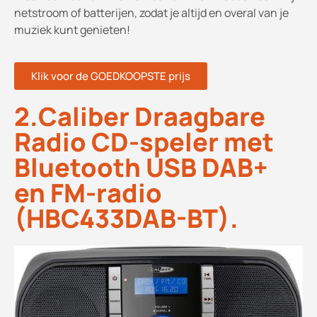
netstroom of batterijen, zodat je altijd en overal van je
muziek kunt genieten!
Klik voor de GOEDKOOPSTE prijs
2.Caliber Draagbare
Radio CD-speler met
Bluetooth USB DAB+
en FM-radio
(HBC433DAB-BT).