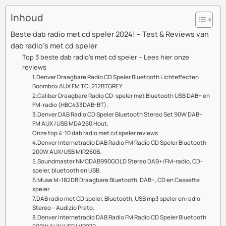
Inhoud
Beste dab radio met cd speler 2024! – Test & Reviews van
dab radio’s met cd speler
Top 3 beste dab radio’s met cd speler – Lees hier onze
reviews
1.Denver Draagbare Radio CD Speler Bluetooth Lichteffecten
Boombox AUX FM TCL212BTGREY.
2.Caliber Draagbare Radio CD-speler met Bluetooth USB DAB+ en
FM-radio (HBC433DAB-BT).
3.Denver DAB Radio CD Speler Bluetooth Stereo Set 90W DAB+
FM AUX /USB MDA260 Hout.
Onze top 4-10 dab radio met cd speler reviews
4.Denver Internetradio DAB Radio FM Radio CD Speler Bluetooth
200W AUX/USB MIR260B.
5.Soundmaster NMCDAB990GOLD Stereo DAB+/FM-radio, CD-
speler, bluetooth en USB.
6.Muse M-182DB Draagbare Bluetooth, DAB+, CD en Cassette
speler.
7.DAB radio met CD speler, Bluetooth, USB mp3 speler en radio
Stereo – Audizio Prato.
8.Denver Internetradio DAB Radio FM Radio CD Speler Bluetooth