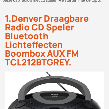
beste dab radio's met cd speler. We starten met de top 3.
1.Denver Draagbare
Radio CD Speler
Bluetooth
Lichteffecten
Boombox AUX FM
TCL212BTGREY.