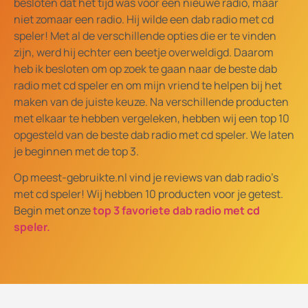
besloten dat het tijd was voor een nieuwe radio, maar
niet zomaar een radio. Hij wilde een dab radio met cd
speler! Met al de verschillende opties die er te vinden
zijn, werd hij echter een beetje overweldigd. Daarom
heb ik besloten om op zoek te gaan naar de beste dab
radio met cd speler en om mijn vriend te helpen bij het
maken van de juiste keuze. Na verschillende producten
met elkaar te hebben vergeleken, hebben wij een top 10
opgesteld van de beste dab radio met cd speler. We laten
je beginnen met de top 3.
Op meest-gebruikte.nl vind je reviews van dab radio's
met cd speler! Wij hebben 10 producten voor je getest.
Begin met onze
top 3 favoriete dab radio met cd
speler.