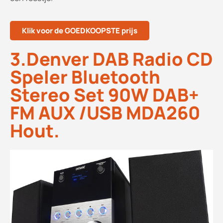
Klik voor de GOEDKOOPSTE prijs
3.Denver DAB Radio CD
Speler Bluetooth
Stereo Set 90W DAB+
FM AUX /USB MDA260
Hout.