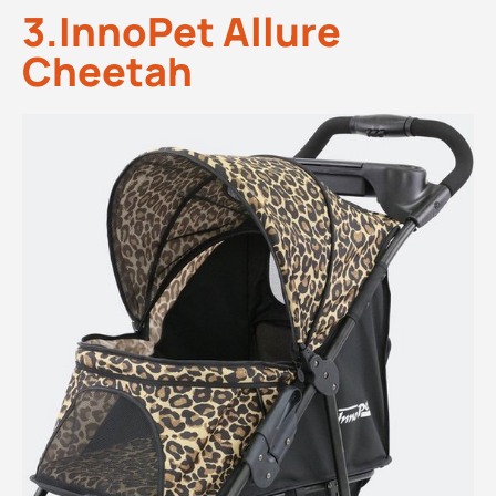
3.InnoPet Allure
Cheetah