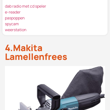
dab radio met cd speler
e-reader
paspoppen
spycam
weerstation
4.Makita
Lamellenfrees