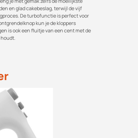
eng je met gemak zelfs de moeilijkste
en en glad cakebeslag, terwijl de vijf
gproces. De turbofunctie is perfect voor
 ontgrendelknop kun je de kloppers
en is ook een fluitje van een cent met de
 houdt.
er