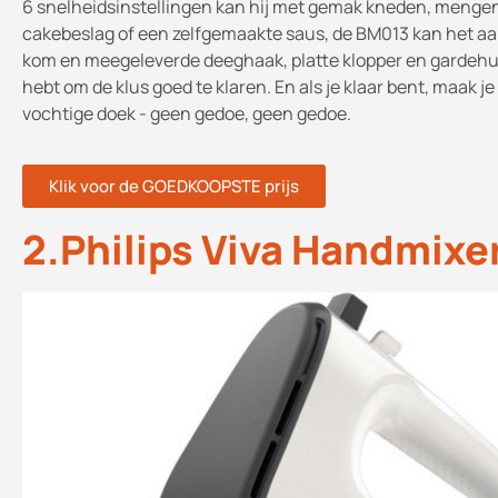
6 snelheidsinstellingen kan hij met gemak kneden, mengen
cakebeslag of een zelfgemaakte saus, de BM013 kan het aan. 
kom en meegeleverde deeghaak, platte klopper en gardehulp
hebt om de klus goed te klaren. En als je klaar bent, maak
vochtige doek - geen gedoe, geen gedoe.
Klik voor de GOEDKOOPSTE prijs
2.Philips Viva Handmixe