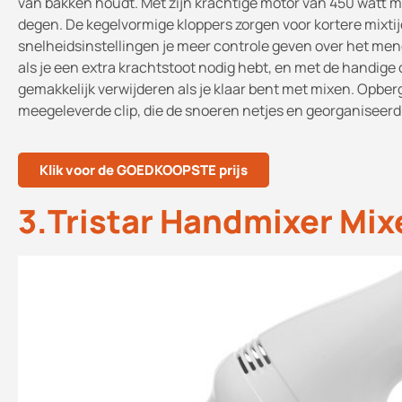
van bakken houdt. Met zijn krachtige motor van 450 watt m
degen. De kegelvormige kloppers zorgen voor kortere mixtijd
snelheidsinstellingen je meer controle geven over het men
als je een extra krachtstoot nodig hebt, en met de handige
gemakkelijk verwijderen als je klaar bent met mixen. Opberg
meegeleverde clip, die de snoeren netjes en georganiseerd
Klik voor de GOEDKOOPSTE prijs
3.Tristar Handmixer Mix