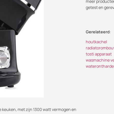
meer producten
getest en gere
Gerelateerd
:
houtkachel
radiatorombo
tosti apparaat
wasmachine v
waterontharde
e keuken, met zijn 1300 watt vermogen en