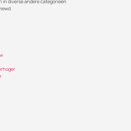
 in diverse andere categorieën
viewd.
uw
erhoger
r