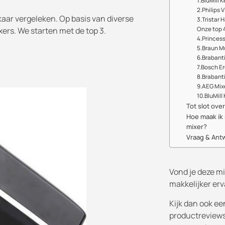
1.BluMill 
2.Philips 
kaar vergeleken. Op basis van diverse
3.Tristar 
ers. We starten met de top 3.
Onze top 4
4.Princes
5.Braun M
6.Brabanti
7.Bosch E
8.Brabant
9.AEG Mix
10.BluMill
Tot slot ove
Hoe maak ik
mixer?
Vraag & Ant
Vond je deze mi
makkelijker er
Kijk dan ook ee
productreviews