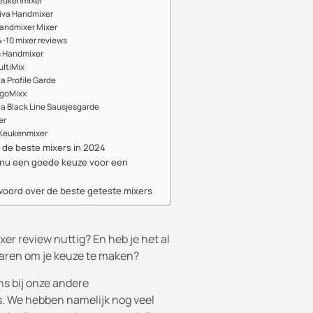
Keukenmixer
Viva Handmixer
Handmixer Mixer
-10 mixer reviews
s Handmixer
ultiMix
a Profile Garde
rgoMixx
ia Black Line Sausjesgarde
er
 Keukenmixer
r de beste mixers in 2024
 nu een goede keuze voor een
woord over de beste geteste mixers
xer review nuttig? En heb je het al
varen om je keuze te maken?
ns bij onze andere
. We hebben namelijk nog veel