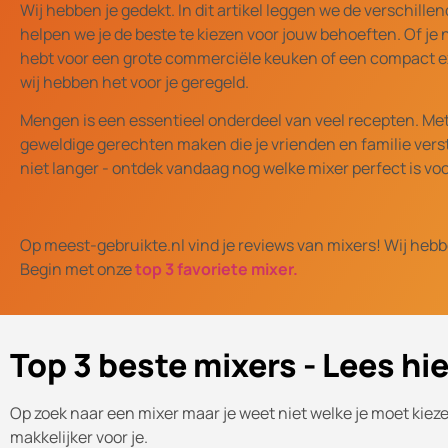
Wij hebben je gedekt. In dit artikel leggen we de verschille
helpen we je de beste te kiezen voor jouw behoeften. Of je
hebt voor een grote commerciële keuken of een compact e
wij hebben het voor je geregeld.
Mengen is een essentieel onderdeel van veel recepten. Met 
geweldige gerechten maken die je vrienden en familie vers
niet langer - ontdek vandaag nog welke mixer perfect is voo
Op meest-gebruikte.nl vind je reviews van mixers! Wij hebb
Begin met onze
top 3 favoriete mixer.
Top 3 beste mixers - Lees hi
Op zoek naar een mixer maar je weet niet welke je moet kie
makkelijker voor je.