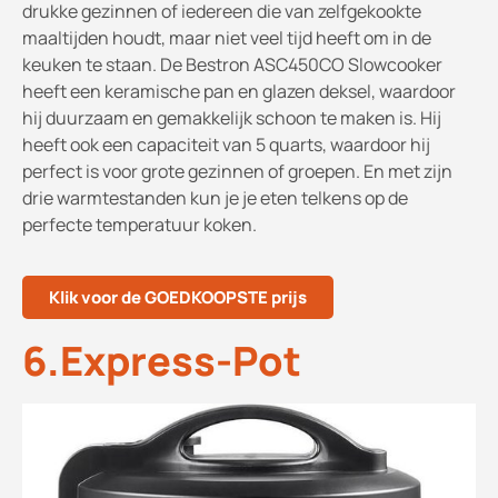
drukke gezinnen of iedereen die van zelfgekookte
maaltijden houdt, maar niet veel tijd heeft om in de
keuken te staan. De Bestron ASC450CO Slowcooker
heeft een keramische pan en glazen deksel, waardoor
hij duurzaam en gemakkelijk schoon te maken is. Hij
heeft ook een capaciteit van 5 quarts, waardoor hij
perfect is voor grote gezinnen of groepen. En met zijn
drie warmtestanden kun je je eten telkens op de
perfecte temperatuur koken.
Klik voor de GOEDKOOPSTE prijs
6.Express-Pot