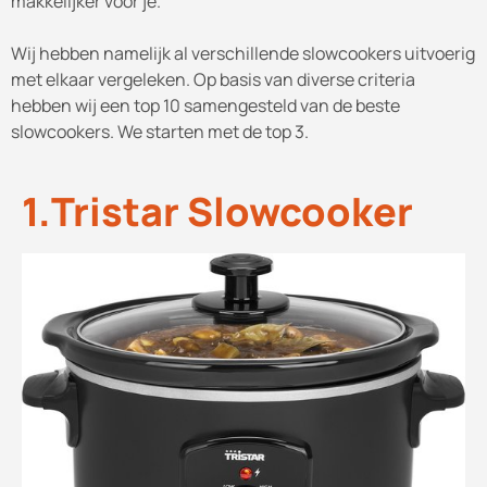
makkelijker voor je.
Wij hebben namelijk al verschillende slowcookers uitvoerig
met elkaar vergeleken. Op basis van diverse criteria
hebben wij een top 10 samengesteld van de beste
slowcookers. We starten met de top 3.
1.Tristar Slowcooker