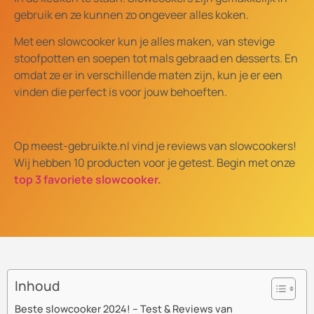
gebruik en ze kunnen zo ongeveer alles koken.
Met een slowcooker kun je alles maken, van stevige
stoofpotten en soepen tot mals gebraad en desserts. En
omdat ze er in verschillende maten zijn, kun je er een
vinden die perfect is voor jouw behoeften.
Op meest-gebruikte.nl vind je reviews van slowcookers!
Wij hebben 10 producten voor je getest. Begin met onze
top 3 favoriete slowcooker.
Inhoud
Beste slowcooker 2024! – Test & Reviews van