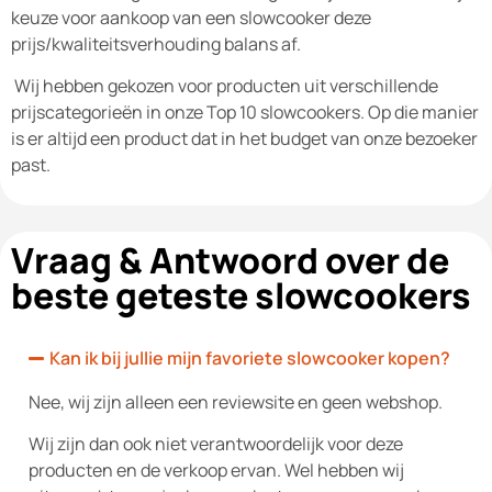
keuze voor aankoop van een slowcooker deze
prijs/kwaliteitsverhouding balans af.
Wij hebben gekozen voor producten uit verschillende
prijscategorieën in onze Top 10 slowcookers. Op die manier
is er altijd een product dat in het budget van onze bezoeker
past.
Vraag & Antwoord over de
beste geteste slowcookers
Kan ik bij jullie mijn favoriete slowcooker kopen?
Nee, wij zijn alleen een reviewsite en geen webshop.
Wij zijn dan ook niet verantwoordelijk voor deze
producten en de verkoop ervan. Wel hebben wij