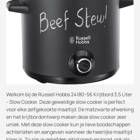
Welkom bij de Russell Hobbs 24180-56 Krijtbord 3,5 Liter
- Slow Cooker. Deze geweldige slow cooker is perfect
voor elke zelfgekookte maaltijd. De matzwarte afwerking
en het krijtbordontwerp maken deze slow cooker zeer
uniek. Met deze slow cooker kun je lieve boodschappen
achterlaten en aangeven wanneer de heerlijke maaltijd
klaar is. Zo zijn je geliefden altijd goed verzorgd, ook als