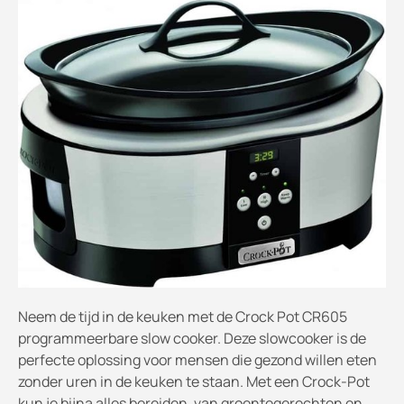
Neem de tijd in de keuken met de Crock Pot CR605
programmeerbare slow cooker. Deze slowcooker is de
perfecte oplossing voor mensen die gezond willen eten
zonder uren in de keuken te staan. Met een Crock-Pot
kun je bijna alles bereiden, van groentegerechten en