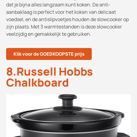
dat je bijna alles langzaam kunt koken. De anti-
aanbaklaag is perfect voor het koken van delicaat
voedsel, en de antislipvoetjes houden de slowcooker op
zijn plaats. Met 3 warmtestanden is deze slowcooker
veelzijdig en gemakkelijk te gebruiken.
Klik voor de GOEDKOOPSTE prijs
8.Russell Hobbs
Chalkboard