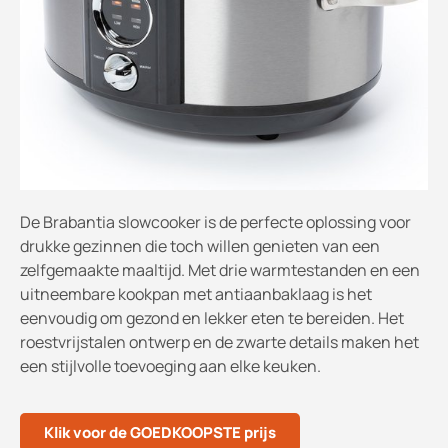
De Brabantia slowcooker is de perfecte oplossing voor
drukke gezinnen die toch willen genieten van een
zelfgemaakte maaltijd. Met drie warmtestanden en een
uitneembare kookpan met antiaanbaklaag is het
eenvoudig om gezond en lekker eten te bereiden. Het
roestvrijstalen ontwerp en de zwarte details maken het
een stijlvolle toevoeging aan elke keuken.
Klik voor de GOEDKOOPSTE prijs