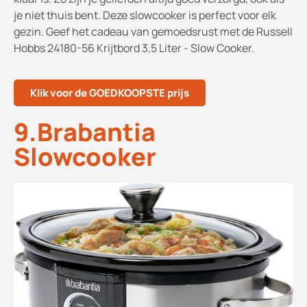
je niet thuis bent. Deze slowcooker is perfect voor elk
gezin. Geef het cadeau van gemoedsrust met de Russell
Hobbs 24180-56 Krijtbord 3,5 Liter - Slow Cooker.
Klik voor de GOEDKOOPSTE prijs
9.Brabantia
Slowcooker