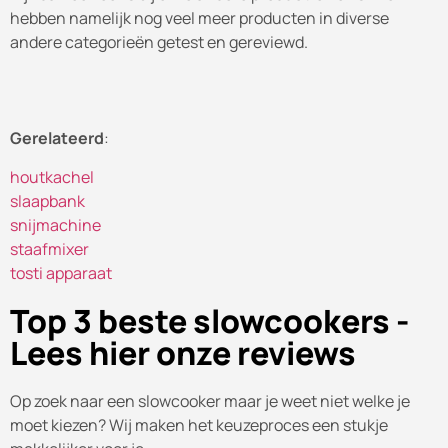
hebben namelijk nog veel meer producten in diverse
andere categorieën getest en gereviewd.
Gerelateerd
:
houtkachel
slaapbank
snijmachine
staafmixer
tosti apparaat
Top 3 beste slowcookers -
Lees hier onze reviews
Op zoek naar een slowcooker maar je weet niet welke je
moet kiezen? Wij maken het keuzeproces een stukje