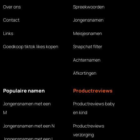
Over ons
Spreekwoorden
Contact
Jongensnamen
Links
Meisjesnamen
Goedkoop tiktok likes
kopen
Snapchat filter
Achternamen
Afkortingen
Populaire namen
Productreviews
Jongensnamen met een
Productreviews baby
M
en kind
Jongensnamen met een N
Productreviews
verzorging
Jongensnamen met een L