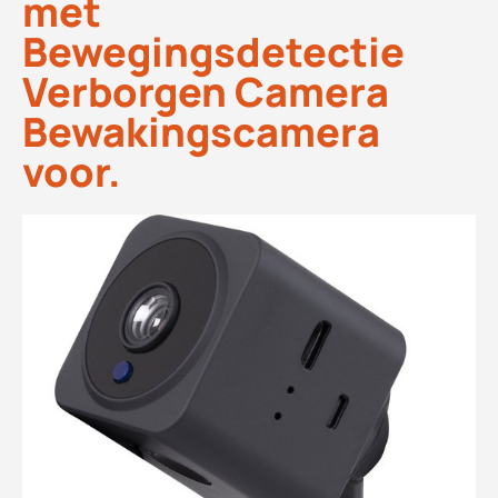
met
Bewegingsdetectie
Verborgen Camera
Bewakingscamera
voor.