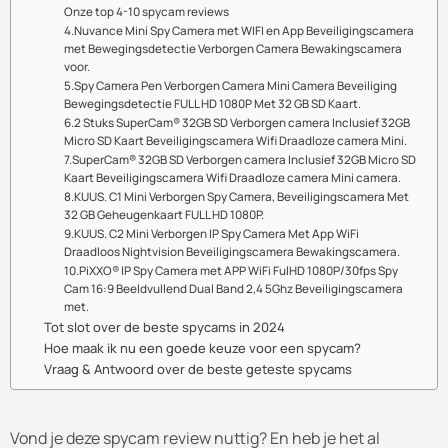
Onze top 4-10 spycam reviews
4.Nuvance Mini Spy Camera met WIFI en App Beveiligingscamera
met Bewegingsdetectie Verborgen Camera Bewakingscamera
voor.
5.Spy Camera Pen Verborgen Camera Mini Camera Beveiliging
Bewegingsdetectie FULL HD 1080P Met 32 GB SD Kaart.
6.2 Stuks SuperCam® 32GB SD Verborgen camera Inclusief 32GB
Micro SD Kaart Beveiligingscamera Wifi Draadloze camera Mini.
7.SuperCam® 32GB SD Verborgen camera Inclusief 32GB Micro SD
Kaart Beveiligingscamera Wifi Draadloze camera Mini camera.
8.KUUS. C1 Mini Verborgen Spy Camera, Beveiligingscamera Met
32 GB Geheugenkaart FULL HD 1080P.
9.KUUS. C2 Mini Verborgen IP Spy Camera Met App WiFi
Draadloos Nightvision Beveiligingscamera Bewakingscamera.
10.PiXXO® IP Spy Camera met APP WiFi FulHD 1080P/30fps Spy
Cam 16:9 Beeldvullend Dual Band 2,4 5Ghz Beveiligingscamera
met.
Tot slot over de beste spycams in 2024
Hoe maak ik nu een goede keuze voor een spycam?
Vraag & Antwoord over de beste geteste spycams
Vond je deze spycam review nuttig? En heb je het al