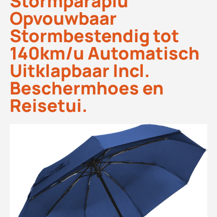
Stormparaplu
Opvouwbaar
Stormbestendig tot
140km/u Automatisch
Uitklapbaar Incl.
Beschermhoes en
Reisetui.