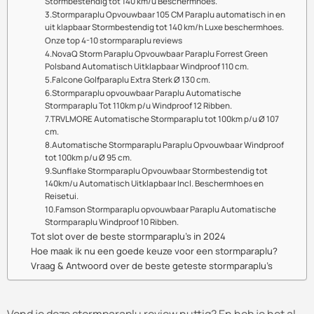
Stormbestendig tot 140 km/u Beschermhoes.
3.Stormparaplu Opvouwbaar 105 CM Paraplu automatisch in en
uit klapbaar Stormbestendig tot 140 km/h Luxe beschermhoes.
Onze top 4-10 stormparaplu reviews
4.NovaQ Storm Paraplu Opvouwbaar Paraplu Forrest Green
Polsband Automatisch Uitklapbaar Windproof 110 cm.
5.Falcone Golfparaplu Extra Sterk Ø 130 cm.
6.Stormparaplu opvouwbaar Paraplu Automatische
Stormparaplu Tot 110km p/u Windproof 12 Ribben.
7.TRVLMORE Automatische Stormparaplu tot 100km p/u Ø 107
cm.
8.Automatische Stormparaplu Paraplu Opvouwbaar Windproof
tot 100km p/u Ø 95 cm.
9.Sunflake Stormparaplu Opvouwbaar Stormbestendig tot
140km/u Automatisch Uitklapbaar Incl. Beschermhoes en
Reisetui.
10.Famson Stormparaplu opvouwbaar Paraplu Automatische
Stormparaplu Windproof 10 Ribben.
Tot slot over de beste stormparaplu’s in 2024
Hoe maak ik nu een goede keuze voor een stormparaplu?
Vraag & Antwoord over de beste geteste stormparaplu’s
Vond je deze stormparaplu review nuttig? En heb je het al