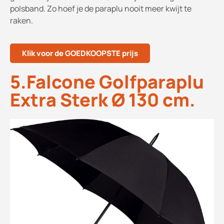
polsband. Zo hoef je de paraplu nooit meer kwijt te
raken.
Klik voor de GOEDKOOPSTE prijs
5.Falcone Golfparaplu
Extra Sterk Ø 130 cm.