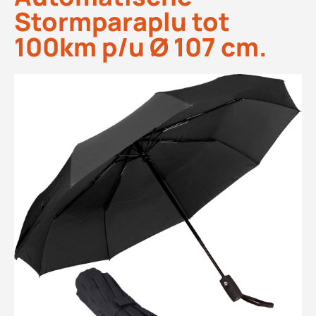
Stormparaplu tot
100km p/u Ø 107 cm.