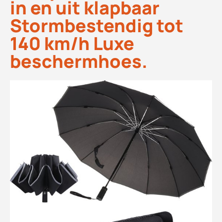
in en uit klapbaar
Stormbestendig tot
140 km/h Luxe
beschermhoes.