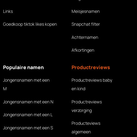
Links
Meisjesnamen
Goedkoop tiktok likes
kopen
Snapchat filter
Achternamen
Afkortingen
Populaire namen
Productreviews
Jongensnamen met een
Productreviews baby
M
en kind
Jongensnamen met een N
Productreviews
verzorging
Jongensnamen met een L
Producteviews
Jongensnamen met een S
algemeen