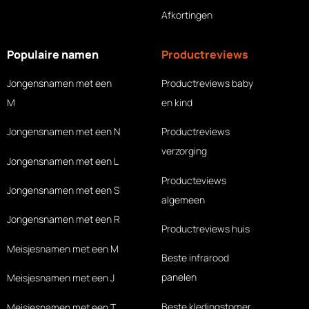
Afkortingen
Populaire namen
Productreviews
Jongensnamen met een
Productreviews baby
M
en kind
Jongensnamen met een N
Productreviews
verzorging
Jongensnamen met een L
Producteviews
Jongensnamen met een S
algemeen
Jongensnamen met een R
Productreviews huis
Meisjesnamen met een M
Beste infrarood
panelen
Meisjesnamen met een J
Beste kledingstomer
Meisjesnamen met een T