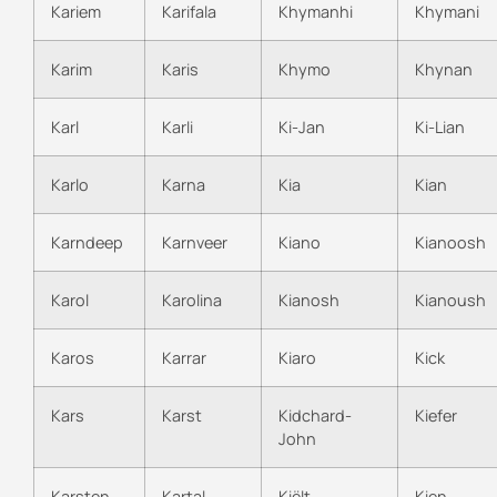
Kariem
Karifala
Khymanhi
Khymani
Karim
Karis
Khymo
Khynan
Karl
Karli
Ki-Jan
Ki-Lian
Karlo
Karna
Kia
Kian
Karndeep
Karnveer
Kiano
Kianoosh
Karol
Karolina
Kianosh
Kianoush
Karos
Karrar
Kiaro
Kick
Kars
Karst
Kidchard-
Kiefer
John
Karsten
Kartal
Kiëlt
Kien