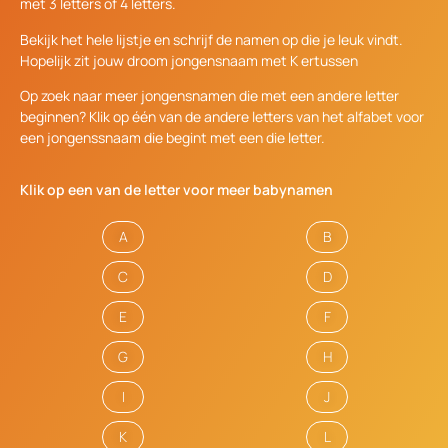
met 3 letters of 4 letters.
Bekijk het hele lijstje en schrijf de namen op die je leuk vindt.
Hopelijk zit jouw droom jongensnaam met K ertussen
Op zoek naar meer jongensnamen die met een andere letter
beginnen? Klik op één van de andere letters van het alfabet voor
een jongenssnaam die begint met een die letter.
Klik op een van de letter voor meer babynamen
A
B
C
D
E
F
G
H
I
J
K
L