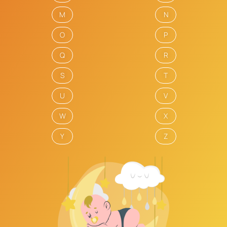
M
N
O
P
Q
R
S
T
U
V
W
X
Y
Z