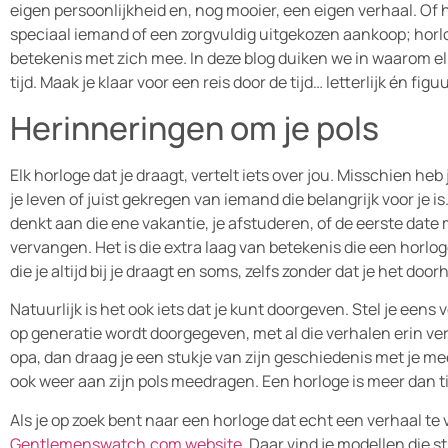
eigen persoonlijkheid en, nog mooier, een eigen verhaal. Of 
speciaal iemand of een zorgvuldig uitgekozen aankoop; horlo
betekenis met zich mee. In deze blog duiken we in waarom el
tijd. Maak je klaar voor een reis door de tijd… letterlijk én figuur
Herinneringen om je pols
Elk horloge dat je draagt, vertelt iets over jou. Misschien h
je leven of juist gekregen van iemand die belangrijk voor je is
denkt aan die ene vakantie, je afstuderen, of de eerste date
vervangen. Het is die extra laag van betekenis die een horlo
die je altijd bij je draagt en soms, zelfs zonder dat je het do
Natuurlijk is het ook iets dat je kunt doorgeven. Stel je eens
op generatie wordt doorgegeven, met al die verhalen erin ver
opa, dan draag je een stukje van zijn geschiedenis met je mee.
ook weer aan zijn pols meedragen. Een horloge is meer dan ti
Als je op zoek bent naar een horloge dat echt een verhaal te v
Gentlemenswatch.com website
. Daar vind je modellen die