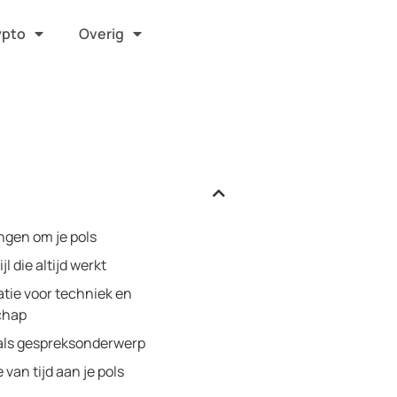
ypto
Overig
ngen om je pols
ijl die altijd werkt
atie voor techniek en
chap
als gespreksonderwerp
van tijd aan je pols