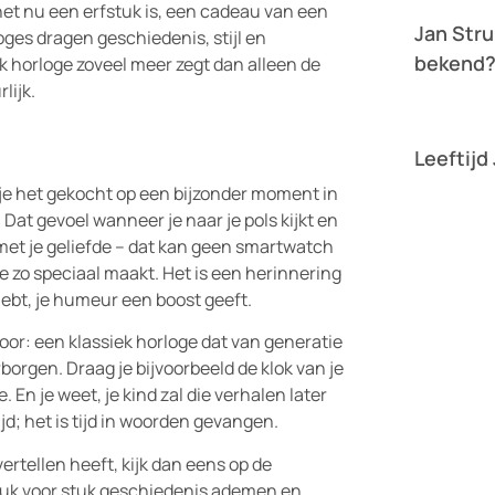
het nu een erfstuk is, een cadeau van een
Jan Stru
ges dragen geschiedenis, stijl en
bekend
k horloge zoveel meer zegt dan alleen de
lijk.
Lees verder »
Leeftijd
Lees verder »
eb je het gekocht op een bijzonder moment in
. Dat gevoel wanneer je naar je pols kijkt en
 met je geliefde – dat kan geen smartwatch
ge zo speciaal maakt. Het is een herinnering
orhebt, je humeur een boost geeft.
 voor: een klassiek horloge dat van generatie
borgen. Draag je bijvoorbeeld de klok van je
 En je weet, je kind zal die verhalen later
jd; het is tijd in woorden gevangen.
ertellen heeft, kijk dan eens op de
 stuk voor stuk geschiedenis ademen en