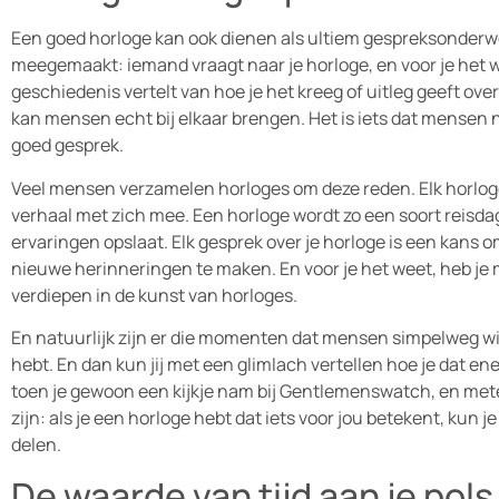
Een goed horloge kan ook dienen als ultiem gespreksonderwe
meegemaakt: iemand vraagt naar je horloge, en voor je het we
geschiedenis vertelt van hoe je het kreeg of uitleg geeft o
kan mensen echt bij elkaar brengen. Het is iets dat mensen 
goed gesprek.
Veel mensen verzamelen horloges om deze reden. Elk horloge
verhaal met zich mee. Een horloge wordt zo een soort reisda
ervaringen opslaat. Elk gesprek over je horloge is een kans o
nieuwe herinneringen te maken. En voor je het weet, heb je 
verdiepen in de kunst van horloges.
En natuurlijk zijn er die momenten dat mensen simpelweg wi
hebt. En dan kun jij met een glimlach vertellen hoe je dat en
toen je gewoon een kijkje nam bij Gentlemenswatch, en mete
zijn: als je een horloge hebt dat iets voor jou betekent, kun j
delen.
De waarde van tijd aan je pols