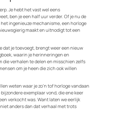
rp. Je hebt het vast wel eens
et, ben je een half uur verder. Of je nu de
ver het ingenieuze mechanisme, een horloge
nieuwsgierig maakt en uitnodigt tot een
 dat je toevoegt, brengt weer een nieuw
gboek, waarin je herinneringen en
m die verhalen te delen en misschien zelfs
mensen om je heen die zich ook willen
llen weten waar je zo’n tof horloge vandaan
e bijzondere exemplaar vond, die ene keer
en verkocht was. Want laten we eerlijk
e niet anders dan dat verhaal met trots