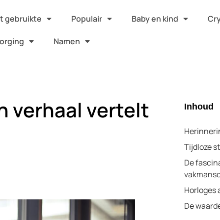
 gebruikte
Populair
Baby en kind
Cr
orging
Namen
 verhaal vertelt
Inhoud
Herinneri
Tijdloze st
De fascin
vakmans
Horloges 
De waarde 