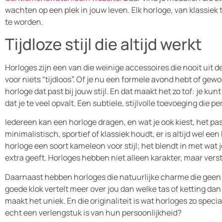
wachten op een plek in jouw leven. Elk horloge, van klassiek 
te worden.
Tijdloze stijl die altijd werkt
Horloges zijn een van die weinige accessoires die nooit uit d
voor niets “tijdloos”. Of je nu een formele avond hebt of gew
horloge dat past bij jouw stijl. En dat maakt het zo tof: je ku
dat je te veel opvalt. Een subtiele, stijlvolle toevoeging die 
Iedereen kan een horloge dragen, en wat je ook kiest, het past
minimalistisch, sportief of klassiek houdt, er is altijd wel een
horloge een soort kameleon voor stijl; het blendt in met wat je
extra geeft. Horloges hebben niet alleen karakter, maar vers
Daarnaast hebben horloges die natuurlijke charme die geen
goede klok vertelt meer over jou dan welke tas of ketting dan o
maakt het uniek. En die originaliteit is wat horloges zo speci
echt een verlengstuk is van hun persoonlijkheid?