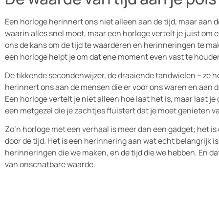
Een horloge herinnert ons niet alleen aan de tijd, maar aan 
waarin alles snel moet, maar een horloge vertelt je juist om e
ons de kans om de tijd te waarderen en herinneringen te make
een horloge helpt je om dat ene moment even vast te houde
De tikkende secondenwijzer, de draaiende tandwielen – ze her
herinnert ons aan de mensen die er voor ons waren en aan de 
Een horloge vertelt je niet alleen hoe laat het is, maar laat je
een metgezel die je zachtjes fluistert dat je moet genieten v
Zo’n horloge met een verhaal is meer dan een gadget; het is e
door de tijd. Het is een herinnering aan wat echt belangrijk 
herinneringen die we maken, en de tijd die we hebben. En da
van onschatbare waarde.