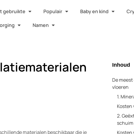
 gebruikte
Populair
Baby en kind
Cr
orging
Namen
latiematerialen
Inhoud
De meest 
vloeren
1. Miner
Kosten 
2. Geëx
schuim 
rschillende materialen beschikbaar die je
Kosten 