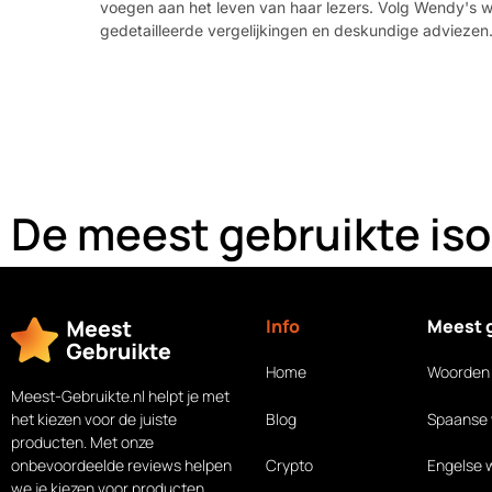
voegen aan het leven van haar lezers. Volg Wendy's w
gedetailleerde vergelijkingen en deskundige adviezen
De meest gebruikte iso
Info
Meest 
Home
Woorden 
Meest-Gebruikte.nl helpt je met
Blog
Spaanse
het kiezen voor de juiste
producten. Met onze
Crypto
Engelse 
onbevoordeelde reviews helpen
we je kiezen voor producten