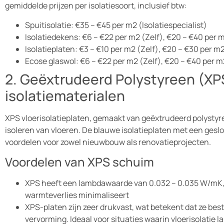
gemiddelde prijzen per isolatiesoort, inclusief btw:
Spuitisolatie: €35 – €45 per m2 (Isolatiespecialist)
Isolatiedekens: €6 – €22 per m2 (Zelf), €20 – €40 per m
Isolatieplaten: €3 – €10 per m2 (Zelf), €20 – €30 per m2
Ecose glaswol: €6 – €22 per m2 (Zelf), €20 – €40 per m2
2. Geëxtrudeerd Polystyreen (XP
isolatiematerialen
XPS vloerisolatieplaten, gemaakt van geëxtrudeerd polystyr
isoleren van vloeren. De blauwe isolatieplaten met een gesl
voordelen voor zowel nieuwbouw als renovatieprojecten.
Voordelen van XPS schuim
XPS heeft een lambdawaarde van 0.032 – 0.035 W/mK, 
warmteverlies minimaliseert
XPS-platen zijn zeer drukvast, wat betekent dat ze bes
vervorming. Ideaal voor situaties waarin vloerisolatie l