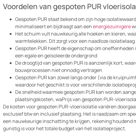
Voordelen van gespoten PUR vloerisola
Gespoten PUR staat bekend om zijn hoge isolatiewaard
minimaliseert en bijdraagt aan een
energiezuinigere
w
Het schuim vult nauwkeurig alle hoeken en kieren, waar
warmtelekken. Dit zorgt voor een naadloze isolatielaag
Gespoten PUR heeft de eigenschap om oneffenheden in 
een egale en geïsoleerde ondergrond
De droogtijd van gespoten PUR is aanzienlijk kort, waar
bouwprocessen niet onnodig vertragen
Gespoten PUR kan zowel langs onder (via de kruipruim
waardoor het geschikt is voor verschillende isolatiepr
De snelheid waarmee gespoten PUR kan worden aangebr
plaatsingskosten, waPrijs van gespoten PUR-vloerisola
De kosten voor gespoten PUR-vloerisolatie variëren doorgaa
exclusief btw en inclusief plaatsing. Het is raadzaam om spe
een nauwkeurige inschatting te krijgen, rekening houdend me
gunstig is voor het totale budget van het isolatieproject.