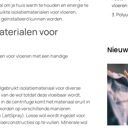
aal om je huis warm te houden en energie te
vloeren
ikte isolatiematerialen voor vloeren,
3. Pol
e geïnstalleerd kunnen worden.
aterialen voor
Nieuw
len voor vloeren met een handige
gebruikt isolatiemateriaal voor diverse
van de wol totdat deze vloeibaar wordt,
in de centrifuge komt het materiaal eruit in
worden op verschillende manieren
rm (JetSpray). Losse wol wordt ingezet voor
oerconstructies op te vullen. Minerale wol