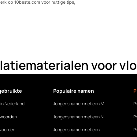
erk op 10beste.com voor nuttige tips,
.
latiematerialen voor vl
gebruikte
Populaire namen
P
in Nederland
Jongensnamen met een M
P
 woorden
Jongensnamen met een N
P
woorden
Jongensnamen met een L
P