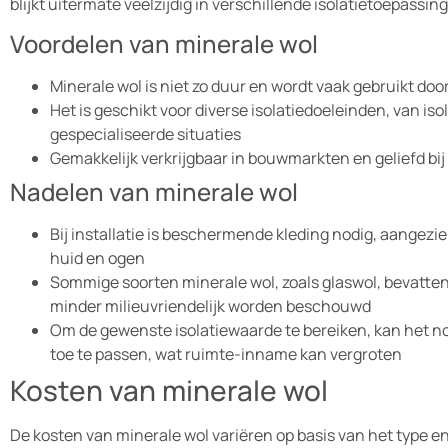
blijkt uitermate veelzijdig in verschillende isolatietoepassin
Voordelen van minerale wol
Minerale wol is niet zo duur en wordt vaak gebruikt doo
Het is geschikt voor diverse isolatiedoeleinden, van isol
gespecialiseerde situaties
Gemakkelijk verkrijgbaar in bouwmarkten en geliefd bij 
Nadelen van minerale wol
Bij installatie is beschermende kleding nodig, aangezie
huid en ogen
Sommige soorten minerale wol, zoals glaswol, bevatte
minder milieuvriendelijk worden beschouwd
Om de gewenste isolatiewaarde te bereiken, kan het no
toe te passen, wat ruimte-inname kan vergroten
Kosten van minerale wol
De kosten van minerale wol variëren op basis van het type en 