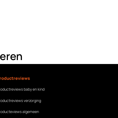
oeren
roductreviews
roductreviews baby en kind
roductreviews verzorging
roducteviews algemeen