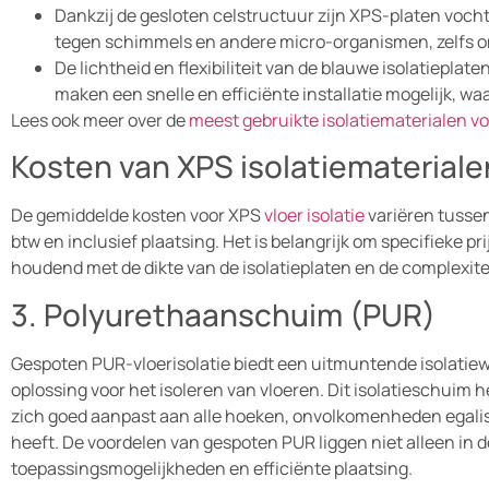
Dankzij de gesloten celstructuur zijn XPS-platen voch
tegen schimmels en andere micro-organismen, zelfs 
De lichtheid en flexibiliteit van de blauwe isolatiepla
maken een snelle en efficiënte installatie mogelijk, 
Lees ook meer over de
meest gebruikte isolatiematerialen vo
Kosten van XPS isolatiemateriale
De gemiddelde kosten voor XPS
vloer isolatie
variëren tussen
btw en inclusief plaatsing. Het is belangrijk om specifieke pr
houdend met de dikte van de isolatieplaten en de complexitei
3. Polyurethaanschuim (PUR)
Gespoten PUR-vloerisolatie biedt een uitmuntende isolatie
oplossing voor het isoleren van vloeren. Dit isolatieschui
zich goed aanpast aan alle hoeken, onvolkomenheden egalis
heeft. De voordelen van gespoten PUR liggen niet alleen in d
toepassingsmogelijkheden en efficiënte plaatsing.