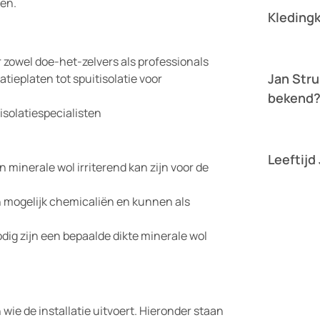
gen.
Kleding
Lees verder »
r zowel doe-het-zelvers als professionals
Jan Stru
atieplaten tot spuitisolatie voor
bekend
isolatiespecialisten
Lees verder »
Leeftijd
n minerale wol irriterend kan zijn voor de
Lees verder »
n mogelijk chemicaliën en kunnen als
dig zijn een bepaalde dikte minerale wol
wie de installatie uitvoert. Hieronder staan