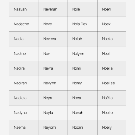
Naavah
Nevarah
Nola
Noéh
Nadeche
Neve
Nola Dex
Noek
Nadia
Nevena
Nolah
Noeka
Nadine
Nevi
Nolynn
Noel
Nadira
Nevra
Nomi
Noélia
Nadirah
Nevynn
Nomy
Noélise
Nadjela
Neya
Nona
Noëlla
Nadyne
Neyla
Nonah
Noelle
Naema
Neyomi
Noomi
Noély