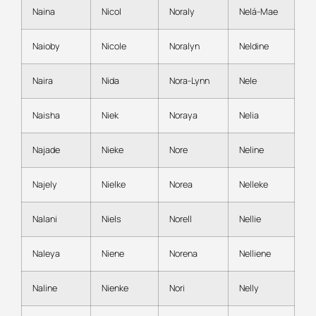
Naina
Nicol
Noraly
Nelá-Mae
Naioby
Nicole
Noralyn
Neldine
Naira
Nida
Nora-Lynn
Nele
Naisha
Niek
Noraya
Nelia
Najade
Nieke
Nore
Neline
Najely
Nielke
Norea
Nelleke
Nalani
Niels
Norell
Nellie
Naleya
Niene
Norena
Nelliene
Naline
Nienke
Nori
Nelly