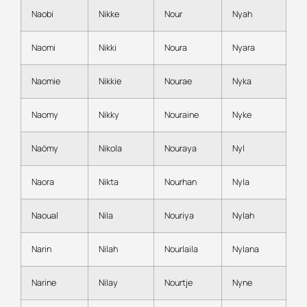
Naobi
Nikke
Nour
Nyah
Naomi
Nikki
Noura
Nyara
Naomie
Nikkie
Nourae
Nyka
Naomy
Nikky
Nouraine
Nyke
Naömy
Nikola
Nouraya
Nyl
Naora
Nikta
Nourhan
Nyla
Naoual
Nila
Nouriya
Nylah
Narin
Nilah
Nourlaila
Nylana
Narine
Nilay
Nourtje
Nyne