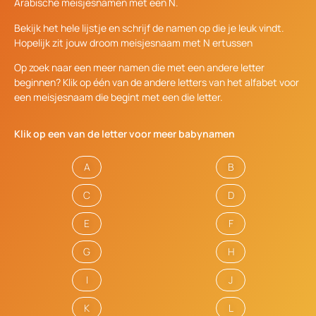
Arabische meisjesnamen met een N.
Bekijk het hele lijstje en schrijf de namen op die je leuk vindt.
Hopelijk zit jouw droom meisjesnaam met N ertussen
Op zoek naar een meer namen die met een andere letter
beginnen? Klik op één van de andere letters van het alfabet voor
een meisjesnaam die begint met een die letter.
Klik op een van de letter voor meer babynamen
A
B
C
D
E
F
G
H
I
J
K
L