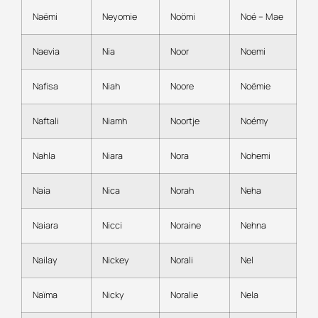
Naëmi
Neyomie
Noömi
Noé – Mae
Naevia
Nia
Noor
Noemi
Nafisa
Niah
Noore
Noëmie
Naftali
Niamh
Noortje
Noémy
Nahla
Niara
Nora
Nohemi
Naia
Nica
Norah
Neha
Naiara
Nicci
Noraine
Nehna
Nailay
Nickey
Norali
Nel
Naïma
Nicky
Noralie
Nela