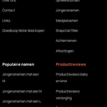
Over ons
Spreekwoorden
Contact
Jongensnamen
Links
Meisjesnamen
Goedkoop tiktok likes
kopen
Snapchat filter
Achternamen
Afkortingen
Populaire namen
Productreviews
Jongensnamen met een
Productreviews baby
M
en kind
Jongensnamen met een N
Productreviews
verzorging
Jongensnamen met een L