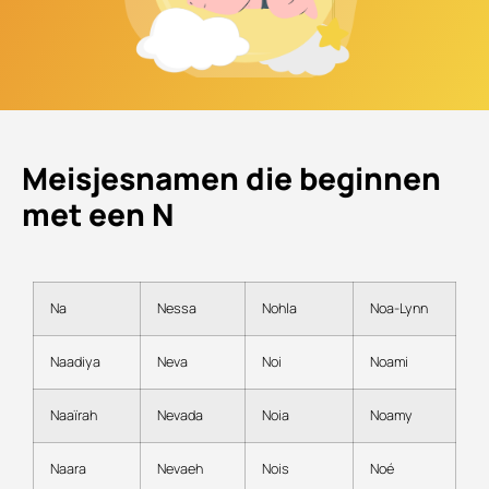
Meisjesnamen die beginnen
met een N
Na
Nessa
Nohla
Noa-Lynn
Naadiya
Neva
Noi
Noami
Naaïrah
Nevada
Noia
Noamy
Naara
Nevaeh
Nois
Noé