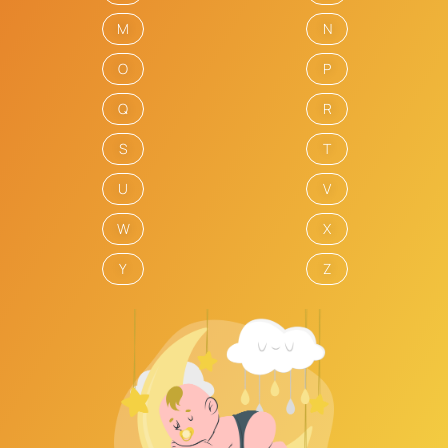
M
N
O
P
Q
R
S
T
U
V
W
X
Y
Z