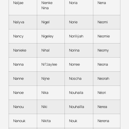
Naljae
Nienke
Noria
Nena
Nina
Nalyva
Nigel
Norie
Neomi
Nancy
Nigeley
Noriliýah
Neomie
Nanieke
Nihal
Norina
Neomy
Nanna
Ni?Jaylee
Norree
Neona
Nanne
Nijne
Noscha
Neorah
Nanoe
Nika
Nouhaila
Néori
Nanou
Niki
Nouhaïlla
Nerea
Nanouk
Nikita
Nouk
Nerena