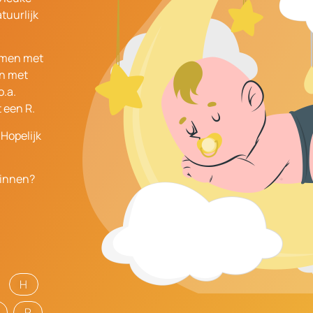
tuurlijk
namen met
en met
o.a.
 een R.
 Hopelijk
ginnen?
H
R