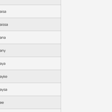
aisa
aissa
ana
any
aya
ayke
aysa
ee