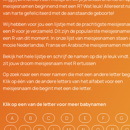
meisjesnamen beginnend met een R? Wat leuk! Allereerst na
van harte gefeliciteerd met de aanstaande geboorte!
Wij hebben voor jou een lijstje met de prachtigste meisjes
een R voor je verzameld. Dit zijn de populairste meisjesnam
een R van dit moment. In onze lijst van meisjesnamen staan 
mooie Nederlandse, Franse en Arabische meisjesnamen met
Bekijk het hele lijstje en schrijf de namen op die je leuk vindt.
zit jouw droom meisjesnaam met R ertussen
Op zoek naar een meer namen die met een andere letter be
Klik op één van de andere letters van het alfabet voor een
meisjesnaam die begint met een die letter.
Klik op een van de letter voor meer babynamen
A
B
C
D
E
F
G
I
J
K
L
M
N
O
P
Q