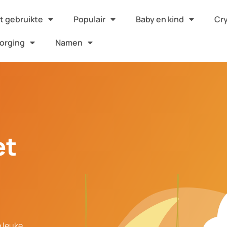
 gebruikte
Populair
Baby en kind
Cr
orging
Namen
et
p leuke