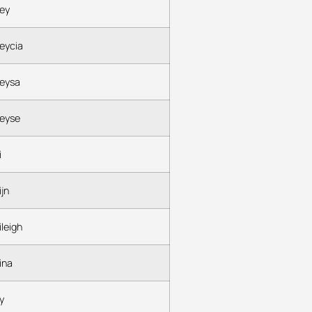
ey
eycia
eysa
eyse
i
jn
leigh
ina
y