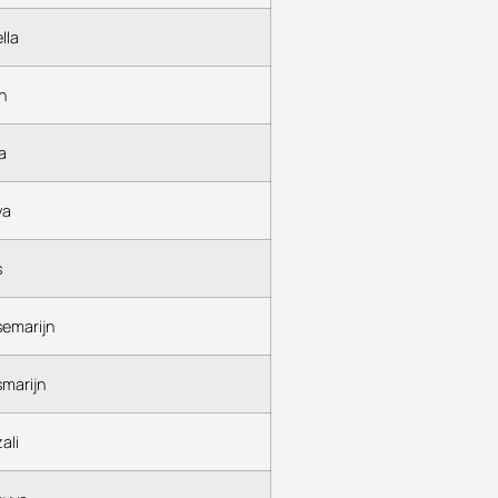
lla
n
a
ya
s
emarijn
marijn
ali