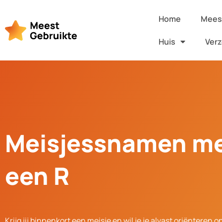
Home
Meest
Huis
Verz
Meisjessnamen m
een R
Krijg jij binnenkort een meisje en wil je je alvast oriënteren o