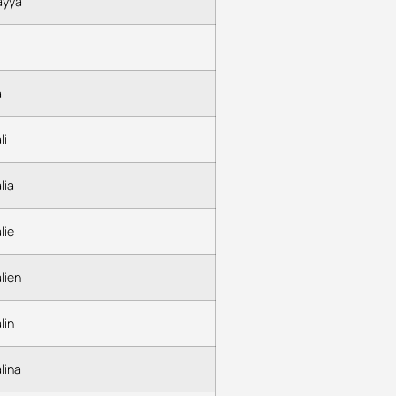
ayya
a
li
lia
lie
lien
lin
lina