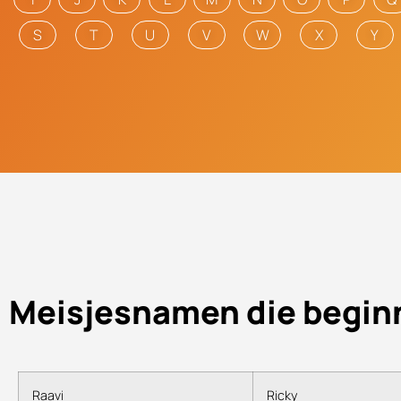
S
T
U
V
W
X
Y
Meisjesnamen die begin
Raavi
Ricky