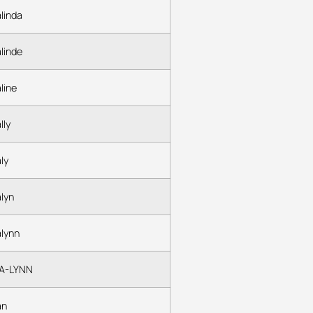
linda
linde
line
lly
ly
lyn
lynn
A-LYNN
an