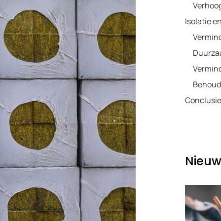
Verhoog
Isolatie e
Vermind
Duurza
Vermind
Behoud 
Conclusi
Nieuw