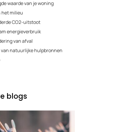
de waarde van je woning
n het milieu
erde CO2-uitstoot
am energieverbruik
ering van afval
van natuurlijke hulpbronnen
e
e blogs