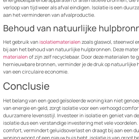
energiebesparende apparaten of alternatieve bronnen, die
verloop van tijd weer als afval eindigen. Isolatie is een duur
aan het verminderen van afvalproductie.
Behoud van natuurlijke hulpbron
Het gebruik van
isolatiematerialen
zoals glaswol, steenwol 
bij aan het behoud van natuurlijke hulpbronnen. Deze mater
materialen
of zijn zelf recyclebaar. Door deze materialen te 
hernieuwbare bronnen, verminder je de druk op natuurlijke 
van een circulaire economie.
Conclusie
Het belang van een goed geïsoleerde woning kan niet geno
van energie en geld, zorgt isolatie voor een verhoogd comfor
duurzamere levensstijl. Investeer in isolatie en geniet van de
isolatie dus een verstandige investering met vele voordelen.
comfort, vermindert geluidsoverlast en draagt bij aan een d
woning woont of een nieuw huis hebt, isolatie is van groot b