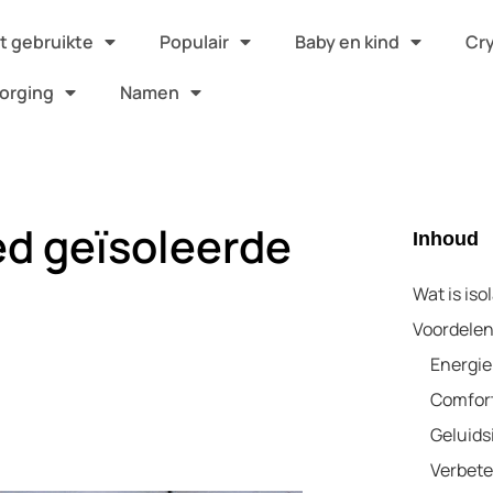
 gebruikte
Populair
Baby en kind
Cr
orging
Namen
ed geïsoleerde
Inhoud
Wat is iso
Voordelen
Energie
Comfor
Geluids
Verbete