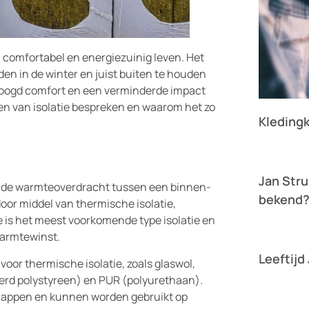
n comfortabel en energiezuinig leven. Het
en in de winter en juist buiten te houden
erhoogd comfort en een verminderde impact
cten van isolatie bespreken en waarom het zo
Kleding
Lees verder »
Jan Stru
om de warmteoverdracht tussen een binnen-
bekend
oor middel van thermische isolatie,
Lees verder »
e is het meest voorkomende type isolatie en
warmtewinst.
Leeftijd
voor thermische isolatie, zoals glaswol,
Lees verder »
erd polystyreen) en PUR (polyurethaan).
happen en kunnen worden gebruikt op