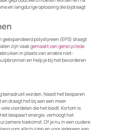
 vaak geproduceerd moeten worden en na
zame en langdurige oplossing die bijdraagt
nen
en geëxpandeerd polystyreen (EPS) draagt
ialen zijn vaak
gemaakt van gerecyclede
gebruiken in plaats van andere niet-
hulpbronnen en help je bij het bevorderen
eg benadrukt worden. Naast het besparen
t en draagt het bij aan een meer
 vele voordelen die het biedt. Kortom is
 Het bespaart energie, verhoogt het
uurzamere toekomst. Of je nu in een oudere
elang voor alle huizen en voor iedereen aan