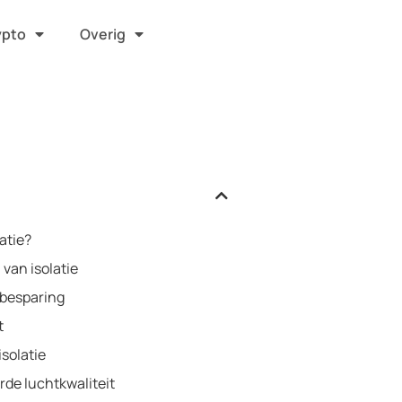
ypto
Overig
latie?
 van isolatie
besparing
t
isolatie
rde luchtkwaliteit